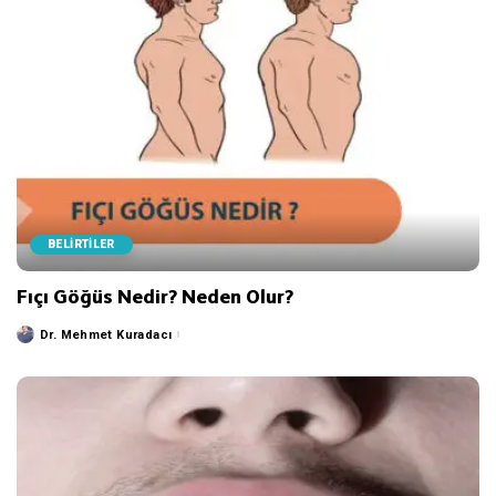
BELİRTİLER
Fıçı Göğüs Nedir? Neden Olur?
Dr. Mehmet Kuradacı
Posted
by