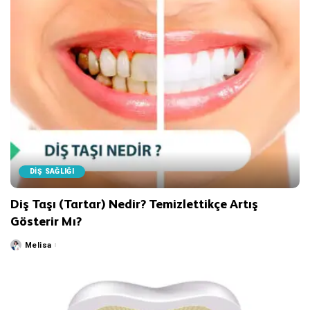
DİŞ SAĞLIĞI
Diş Taşı (Tartar) Nedir? Temizlettikçe Artış
Gösterir Mı?
Melisa
Posted
by