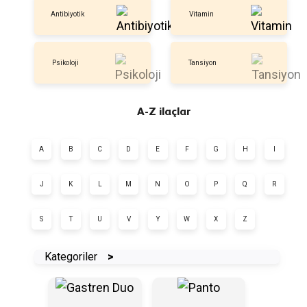
Antibiyotik
Vitamin
Psikoloji
Tansiyon
A-Z ilaçlar
A
B
C
D
E
F
G
H
I
J
K
L
M
N
O
P
Q
R
S
T
U
V
Y
W
X
Z
Kategoriler
>