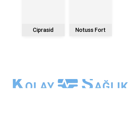
Ciprasid
Notuss Fort
Kolaysaglik.net sitesinde çeşitli tıbbi konular üzerine pek
çok bilgi bulunmaktadır. Ancak bu bilgiler tıp alanında
bilgisi olan kişilere yöneliktir. Hastalıklar, tedaviler ve
tetkikler hastadan hastaya değişiklik göstermektedir. Bu
yüzden sitede yazan bilgiler sizin için farklılık
gösterebilmektedir. Sizinle aynı durumu yansıtsa bile