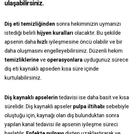
ulaşabilirsiniz.
Diş eti temizliğinden
sonra hekiminizin uymanızı
istediği belirli
hijyen kuralları
olacaktır. Bu şekilde
apsenin daha
hızlı
iyileşmesine öncü olabilir ve bir
daha oluşmasını engelleyebilirsiniz. Düzenli hekim
temizliklerine
ve
operasyonlara
uydugunuz sürece
diş eti kaynaklı apseden kısa süre içinde
kurtulabilirsiniz.
Diş kaynaklı apselerin
tedavisi ise daha basit ve kısa
sürelidir. Diş kaynaklı apseler
pulpa iltihabı
sebebiyle
oluştuğu için, kaynağı olan diş bulunduktan sonra
yapılan kanal tedavisi ile apsenin iyileşme süreci
başlatılır.
Enfekte pulpayı
dişten uzaklaştırarak ve