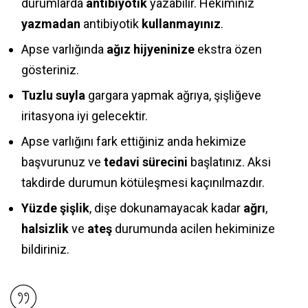
durumlarda
antibiyotik
yazabilir. Hekiminiz
yazmadan
antibiyotik
kullanmayınız
.
Apse varlığında
ağız hijyeninize
ekstra özen
gösteriniz.
Tuzlu suyla
gargara yapmak ağrıya, şişliğeve
iritasyona iyi gelecektir.
Apse varlığını fark ettiğiniz anda hekimize
başvurunuz ve
tedavi sürecini
başlatınız. Aksi
takdirde durumun kötüleşmesi kaçınılmazdır.
Yüzde şişlik
, dişe dokunamayacak kadar
ağrı
,
halsizlik
ve
ateş
durumunda acilen hekiminize
bildiriniz.