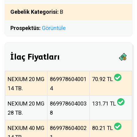
Gebelik Kategorisi:
B
Prospektüs:
Görüntüle
İlaç Fiyatları
NEXIUM 20 MG
869978604001
70.92 TL
14 TB.
4
NEXIUM 20 MG
869978604003
131.71 TL
28 TB.
8
NEXIUM 40 MG
869978604002
80.21 TL