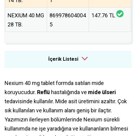
14 TB.
1
NEXIUM 40 MG
869978604004
147.76 TL
28 TB.
5
İçerik Listesi
Nexium 40 mg tablet formda satılan mide
koruyucudur.
Reflü
hastalığında ve
mide ülseri
tedavisinde kullanılır. Mide asit üretimini azaltır. Çok
sık kullanılan ve kullanım alanı geniş bir ilaçtır.
Yazımızın ilerleyen bölümlerinde Nexium sürekli
kullanımda ne işe yaradığına ve kullananların bilmesi