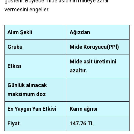
gösterir. Böylece mide asidinin mideye zarar
vermesini engeller.
Alım Şekli
Ağızdan
Grubu
Mide Koruyucu(PPİ)
Mide asit üretimini
Etkisi
azaltır.
Günlük alınacak
maksimum doz
En Yaygın Yan Etkisi
Karın ağrısı
Fiyat
147.76 TL