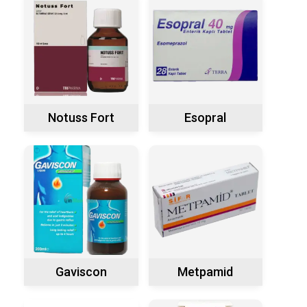
Notuss Fort
Esopral
Gaviscon
Metpamid