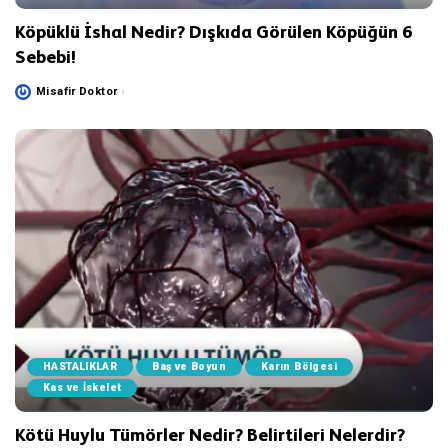
Köpüklü İshal Nedir? Dışkıda Görülen Köpüğün 6
Sebebi!
Misafir Doktor
Posted
by
HASTALIKLAR
Baş ve Boyun
Karın Bölgesi
Kas ve İskelet
Kötü Huylu Tümörler Nedir? Belirtileri Nelerdir?