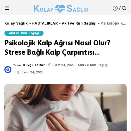
/
Kolay Sağlık
>
HASTALIKLAR
>
Akıl ve Ruh Sağlığı
>
Psikolojik Kalp Ağrısı Nasıl Olur? Strese Bağlı Kalp Çarpıntısı…
Akıl ve Ruh Sağlığı
Psikolojik Kalp Ağrısı Nasıl Olur?
Strese Bağlı Kalp Çarpıntısı…
Duygu Editor
Ekim 24, 2025
Akıl ve Ruh Sağlığı
Yazar:
Posted
by
Ekim 24, 2025