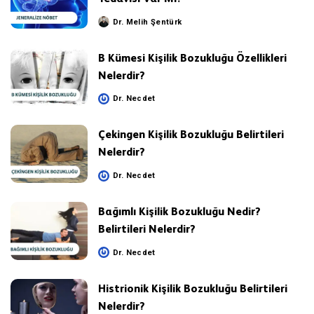
Dr. Melih Şentürk
Posted
by
B Kümesi Kişilik Bozukluğu Özellikleri
Nelerdir?
Dr. Necdet
Posted
by
Çekingen Kişilik Bozukluğu Belirtileri
Nelerdir?
Dr. Necdet
Posted
by
Bağımlı Kişilik Bozukluğu Nedir?
Belirtileri Nelerdir?
Dr. Necdet
Posted
by
Histrionik Kişilik Bozukluğu Belirtileri
Nelerdir?