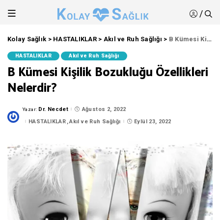
/
Kolay Sağlık
>
HASTALIKLAR
>
Akıl ve Ruh Sağlığı
>
B Kümesi Kişilik Bozukluğu Özellikleri Nelerdir?
HASTALIKLAR
Akıl ve Ruh Sağlığı
B Kümesi Kişilik Bozukluğu Özellikleri
Nelerdir?
Dr. Necdet
Ağustos 2, 2022
Yazar:
Posted
by
HASTALIKLAR
Akıl ve Ruh Sağlığı
Eylül 23, 2022