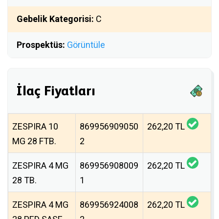
Gebelik Kategorisi:
C
Prospektüs:
Görüntüle
İlaç Fiyatları
ZESPIRA 10
869956909050
262,20 TL
MG 28 FTB.
2
ZESPIRA 4 MG
869956908009
262,20 TL
28 TB.
1
ZESPIRA 4 MG
869956924008
262,20 TL