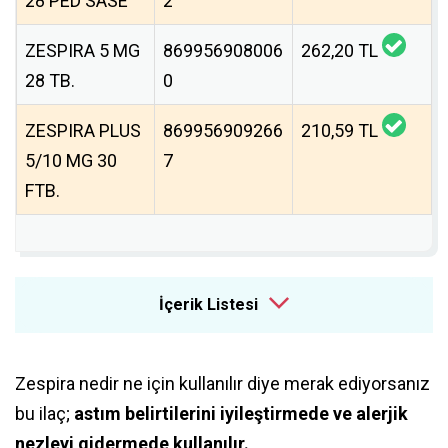
28 PED SASE
2
ZESPIRA 5 MG
869956908006
262,20 TL
28 TB.
0
ZESPIRA PLUS
869956909266
210,59 TL
5/10 MG 30
7
FTB.
İçerik Listesi
Zespira nedir ne için kullanılır diye merak ediyorsanız
bu ilaç;
astım belirtilerini iyileştirmede ve alerjik
nezleyi gidermede kullanılır.