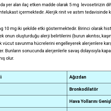
da yer alan ilaç etken madde olarak 5 mg levosetirizin di
lukast içermektedir. Alerjik rinit ve astım tedavisinde k
g 10 mg iki şekilde etki göstermektedir. Birinci olarak his
k onun oluşturduğu alerji belirtilerini (burun akıntısı, kaşınt
rak vücut savunma hücrelerini engelleyerek alerjenlere ka
r. Bunların sonucunda alerjenlerle savaş dolayısıyla kapa
ış olur.
i
Ağızdan
Bronkodilatör
Hava Yollarını Geni