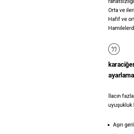
rahatsızlı
Orta ve ile
Hafif ve o
Hamilelerde
karaciğer
ayarlamas
İlacın faz
uyuşukluk h
Aşırı ger