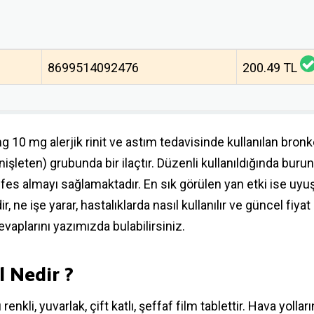
8699514092476
200.49 TL
g 10 mg alerjik rinit ve astım tedavisinde kullanılan bron
nişleten) grubunda bir ilaçtır. Düzenli kullanıldığında burun 
fes almayı sağlamaktadır. En sık görülen yan etki ise uyu
r, ne işe yarar, hastalıklarda nasıl kullanılır ve güncel fiyat
evaplarını yazımızda bulabilirsiniz.
l Nedir ?
 renkli, yuvarlak, çift katlı, şeffaf film tablettir. Hava yolları