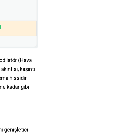
kodilatör (Hava
akıntısı, kaşıntı
şma hissidir.
 ne kadar gibi
nı genişletici