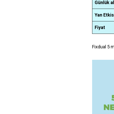
Günlük a
Yan Etkis
Fiyat
Fixdual 5 