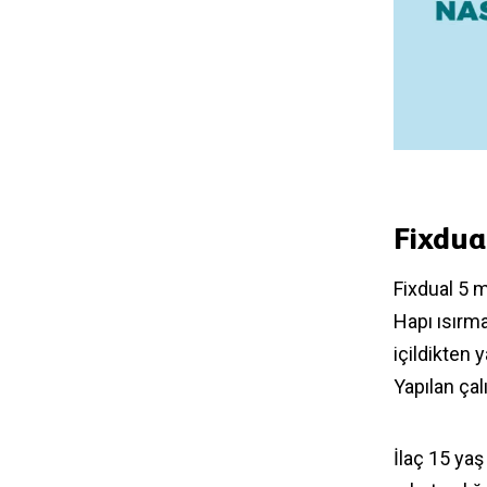
Fixdua
Fixdual 5 
Hapı ısırma
içildikten 
Yapılan ça
İlaç 15 yaş