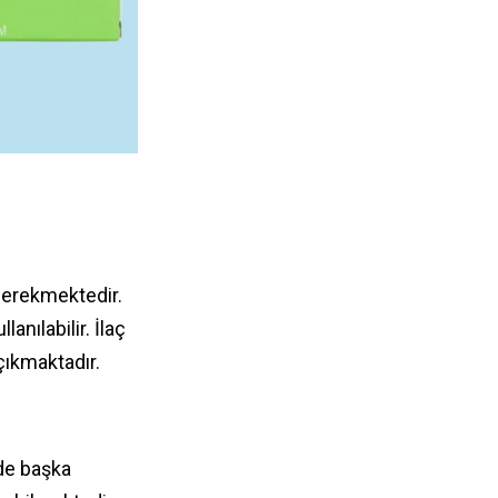
 gerekmektedir.
anılabilir. İlaç
çıkmaktadır.
rde başka