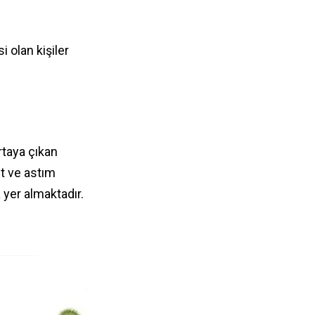
i olan kişiler
rtaya çıkan
nit ve astım
a yer almaktadır.