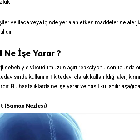
zluk
iler ve ilaca veya içinde yer alan etken maddelerine alerjis
lıdır.
l Ne İşe Yarar ?
erji sebebiyle vücudumuzun aşırı reaksiyonu sonucunda o
 tedavisinde kullanılır. İlk tedavi olarak kullanıldığı alerjik ri
ardır. Bu hastalıklarda ne işe yarar ve nasıl kullanılır aşağıd
nit (Saman Nezlesi)