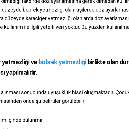
ğı olmadığı takdirde doz ayarlamasına gerek olmadan kulla
ri düzeyde böbrek yetmezliği olan kişilerde doz ayarlaması 
rta düzeyde karaciğer yetmezliği olanlarda doz ayarlaması
 kullanım ile ilgili yeterli veri yoktur. Bu yüzden kullanılma
 yetmezliği ve
böbrek yetmezliği
birlikte olan d
ı yapılmalıdır.
la alınması sonucunda uyuşukluk hissi oluşmaktadır. Çocuk
issinden önce şu belirtiler görülebilir;
ilim içinde bulunma