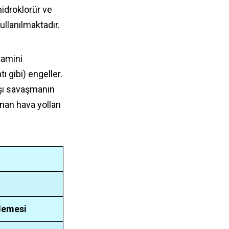
hidroklorür ve
ullanılmaktadır.
tamini
ı gibi) engeller.
rşı savaşmanın
nan hava yolları
şlemesi