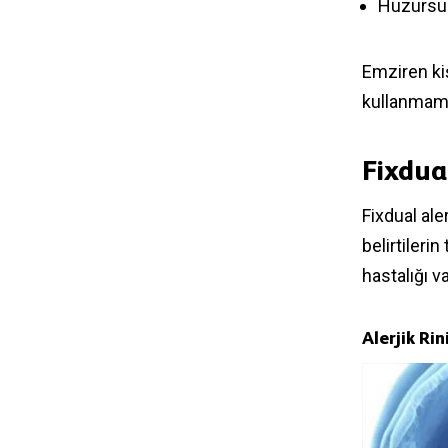
Huzursu
Emziren kiş
kullanmama
Fixdua
Fixdual al
belirtilerin
hastalığı v
Alerjik Ri