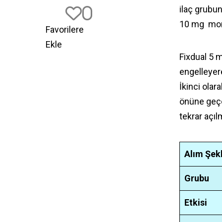
ilaç grubun
0
10 mg monte
Favorilere
Ekle
Fixdual 5 m
engelleyere
İkinci ola
önüne geçe
tekrar açılm
Alım Şekl
Grubu
Etkisi