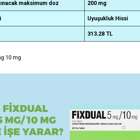
lınacak maksimum doz
200 mg
i
Uyuşukluk Hissi
313.28
TL
mg 10 mg