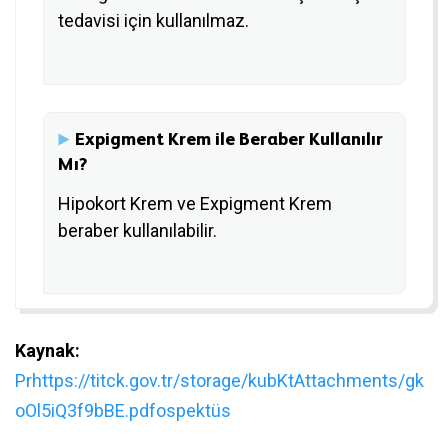
tedavisi için kullanılmaz.
Expigment Krem ile Beraber Kullanılır
Mı?
Hipokort Krem ve Expigment Krem
beraber kullanılabilir.
Kaynak:
Prhttps://titck.gov.tr/storage/kubKtAttachments/gk
oOl5iQ3f9bBE.pdfospektüs