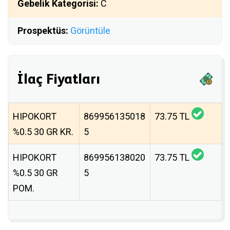
Gebelik Kategorisi:
C
Prospektüs:
Görüntüle
İlaç Fiyatları
HIPOKORT
869956135018
73.75 TL
%0.5 30 GR KR.
5
HIPOKORT
869956138020
73.75 TL
%0.5 30 GR
5
POM.