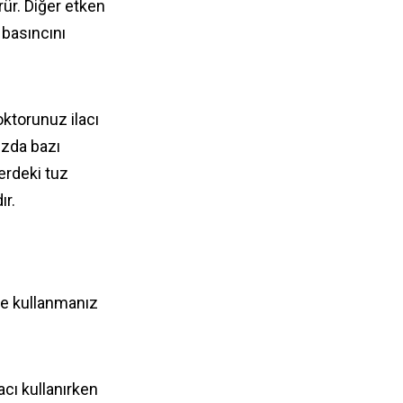
ür. Diğer etken
 basıncını
oktorunuz ilacı
ızda bazı
erdeki tuz
ır.
de kullanmanız
acı kullanırken