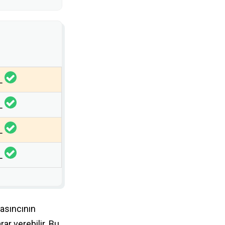
L
L
L
L
basıncının
ar verebilir. Bu