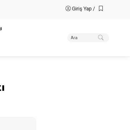
Giriş Yap /
ı