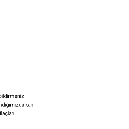
 bildirmeniz
landığımızda kan
laçları