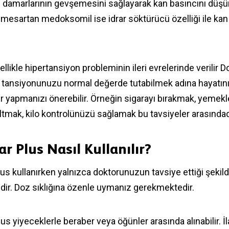
damarlarının gevşemesini sağlayarak kan basıncını düşür
mesartan medoksomil ise idrar söktürücü özelliği ile kan
ellikle hipertansiyon probleminin ileri evrelerinde verilir D
n tansiyonunuzu normal değerde tutabilmek adına hayatın
er yapmanızı önerebilir. Örneğin sigarayı bırakmak, yemekl
ltmak, kilo kontrolünüzü sağlamak bu tavsiyeler arasındad
ar Plus Nasıl Kullanılır?
lus kullanırken yalnızca doktorunuzun tavsiye ettiği şekil
dir. Doz sıklığına özenle uymanız gerekmektedir.
us yiyeceklerle beraber veya öğünler arasında alınabilir. İl