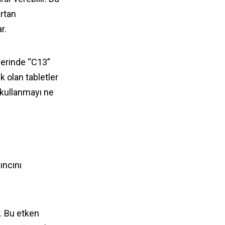
artan
r.
zerinde “C13”
k olan tabletler
 kullanmayı ne
ıncını
r. Bu etken