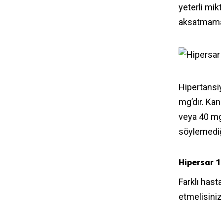
yeterli mikt
aksatmamal
Hipertansi
mg’dır. Kan
veya 40 mg’
söylemediğ
Hipersar 1
Farklı hast
etmelisiniz