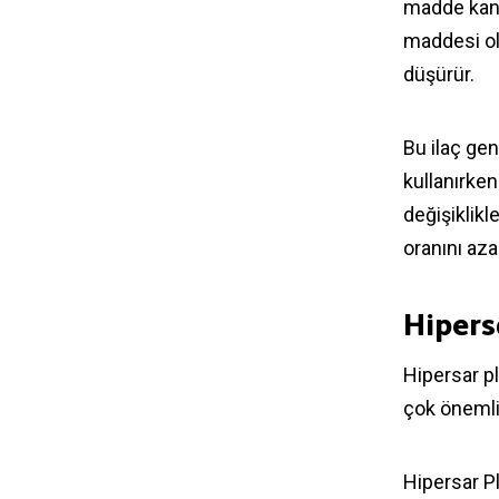
madde kan 
maddesi ol
düşürür.
Bu ilaç gen
kullanırke
değişiklikl
oranını aza
Hipers
Hipersar p
çok önemli
Hipersar Pl