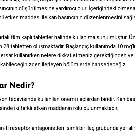
asıncının düşürülmesine yardımcı olur. İçeriğindeki olmes
 etken maddesi ile kan basıncının düzenlenmesini sağla
rlak film kaplı tabletler halinde kullanıma sunulmuştur. Ü
n 28 tabletten oluşmaktadır. Başlangıç kullanımda 10 mg’lı
ipersar kullanırken nelere dikkat etmeniz gerektiğinden ve
kabileceğinizden ilerleyen bölümlerde bahsedeceğiz.
ar Nedir?
on tedavisinde kullanılan önemi ilaçlardan biridir. Kan bas
inde iki farklı etken maddenin rolü bulunmaktadır.
n-II reseptör antagonistleri isimli bir ilaç grubunda yer alı