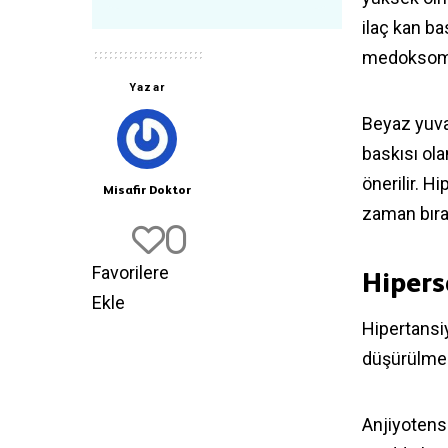
ilaç kan b
medoksomil
Yazar
Beyaz yuva
baskısı ola
önerilir. H
Misafir Doktor
zaman bıra
0
Favorilere
Hipers
Ekle
Hipertansiy
düşürülmes
Anjiyotensi