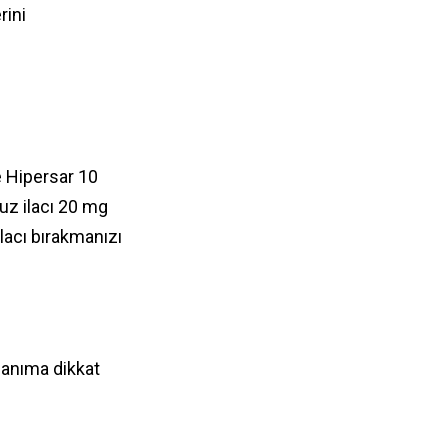
rini
e Hipersar 10
nuz ilacı 20 mg
ilacı bırakmanızı
llanıma dikkat