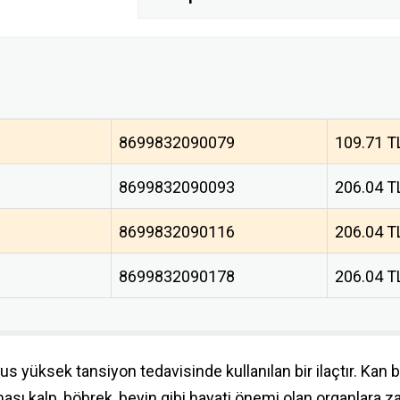
8699832090079
109.71 T
8699832090093
206.04 T
8699832090116
206.04 T
8699832090178
206.04 T
us yüksek tansiyon tedavisinde kullanılan bir ilaçtır. Kan 
sı kalp, böbrek, beyin gibi hayati önemi olan organlara zar