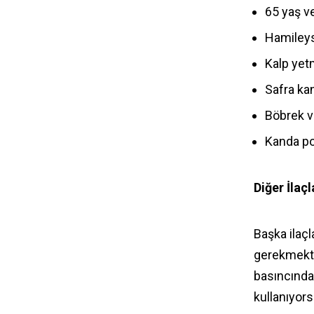
65 yaş v
Hamileys
Kalp yet
Safra kan
Böbrek v
Kanda po
Diğer İlaçl
Başka ilaçl
gerekmekted
basıncında 
kullanıyors