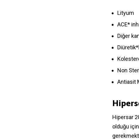
Lityum
ACE* inh
Diğer kan
Diüretik*
Kolester
Non Stero
Antiasit 
Hipers
Hipersar 20
olduğu içi
gerekmekte