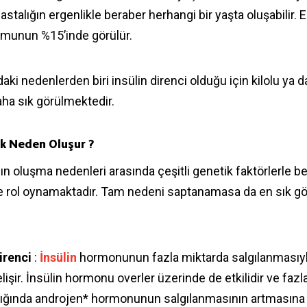
stalığın ergenlikle beraber herhangi bir yaşta oluşabilir. 
umunun %15’inde görülür.
i nedenlerden biri insülin direnci olduğu için kilolu ya 
aha sık görülmektedir.
k Neden Oluşur ?
ın oluşma nedenleri arasında çeşitli genetik faktörlerle b
de rol oynamaktadır. Tam nedeni saptanamasa da en sık g
Direnci
:
İnsülin
hormonunun fazla miktarda salgılanmasıy
lişir. İnsülin hormonu overler üzerinde de etkilidir ve faz
dığında androjen* hormonunun salgılanmasının artmasına 