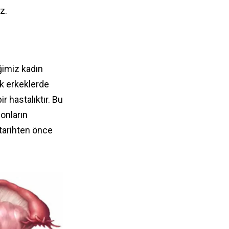
z.
iğimiz kadın
ak erkeklerde
r hastalıktır. Bu
onların
tarihten önce