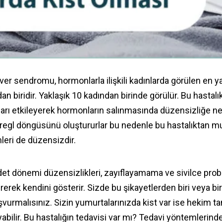
over sendromu, hormonlarla ilişkili kadınlarda görülen en y
dan biridir. Yaklaşık 10 kadından birinde görülür. Bu hastalı
ları etkileyerek hormonların salınmasında düzensizliğe ne
regl döngüsünü oluştururlar bu nedenle bu hastalıktan muz
leri de düzensizdir.
det dönemi düzensizlikleri, zayıflayamama ve sivilce probl
vererek kendini gösterir. Sizde bu şikayetlerden biri veya bi
urmalısınız. Sizin yumurtalarınızda kist var ise hekim ta
oyabilir. Bu hastalığın tedavisi var mı? Tedavi yöntemlerind