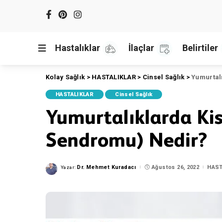
Hastalıklar
İlaçlar
Belirtiler
Kolay Sağlık
>
HASTALIKLAR
>
Cinsel Sağlık
>
Yumurtalı
HASTALIKLAR
Cinsel Sağlık
Yumurtalıklarda Kis
Sendromu) Nedir?
Dr. Mehmet Kuradacı
Ağustos 26, 2022
HAST
Yazar:
Posted
by