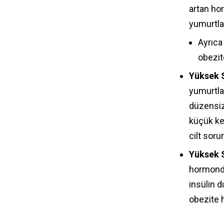
artan hor
yumurtla
Ayrıca 
obezite
Yüksek 
yumurtla
düzensizl
küçük kes
cilt soru
Yüksek 
hormondu
insülin d
obezite h