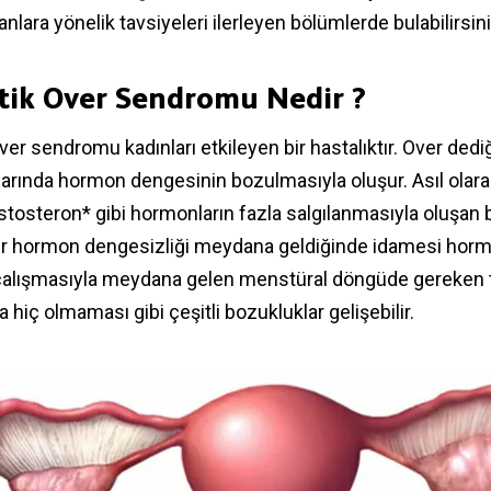
lanlara yönelik tavsiyeleri ilerleyen bölümlerde bulabilirsini
stik Over Sendromu Nedir ?
over sendromu kadınları etkileyen bir hastalıktır. Over ded
larında hormon dengesinin bozulmasıyla oluşur. Asıl olar
tosteron* gibi hormonların fazla salgılanmasıyla oluşan bi
bir hormon dengesizliği meydana geldiğinde idamesi horm
alışmasıyla meydana gelen menstüral döngüde gereken 
 hiç olmaması gibi çeşitli bozukluklar gelişebilir.