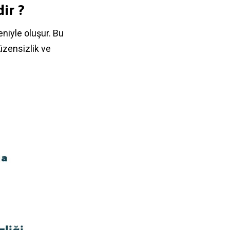
ir ?
niyle oluşur. Bu
üzensizlik ve