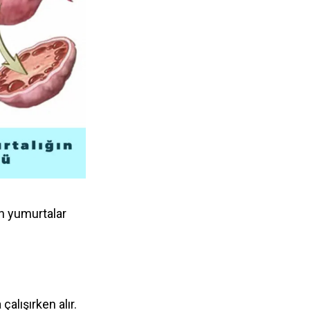
n yumurtalar
alışırken alır.