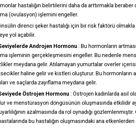
monlar hastalığın belirtilerini daha da arttırmakla beraber
ma (ovulasyon) işlemini engeller.
insülin direnci şeker hastalığı için bir risk faktörü olmakl
ye yol açabilir.
Seviyelerde Androjen Hormonu
: Bu hormonların artmas
ma işleminin gerçekleşmesini engeller. Bu nedenle men
ikler meydana gelir. Atılamayan yumurtalar overler içerisi
ecikler haline gelir ve kistleri oluşturur. Bu hormonların a
nları ve saçlarda zayıflama meydana gelir.
Seviyede Östrojen Hormonu
: Östrojen kadınlarda asıl o
r ve menstürasyon döngüsünün oluşmasında etkilidir ay
uyarlılığının azalmasında da rol oynadığı gözlemlenmiştir. 
astalarında bu hastalığın oluşmasındaki ana etkenlerden bi