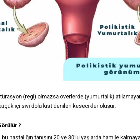
ürasyon (regl) olmazsa overlerde (yumurtalık) atılamaya
üçük içi sıvı dolu kist denilen kesecikler oluşur.
örülür ?
bu hastalığın tanısını 20 ve 30’lu yaşlarda hamile kalmaya ç