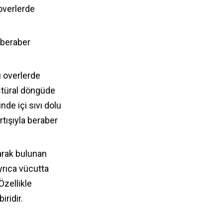
 overlerde
a beraber
ı overlerde
stüral döngüde
nde içi sıvı dolu
rtışıyla beraber
larak bulunan
rıca vücutta
Özellikle
ridir.