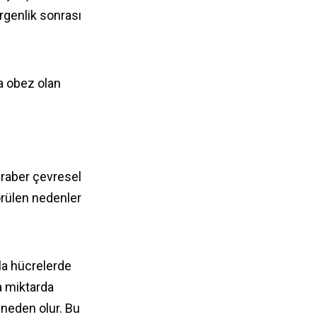
Ergenlik sonrası
da obez olan
eraber çevresel
örülen nedenler
la hücrelerde
la miktarda
neden olur. Bu