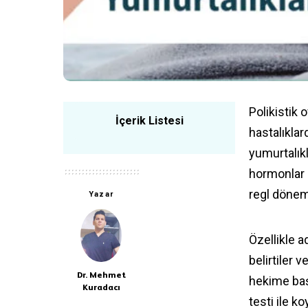
Polikistik 
İçerik Listesi
hastalıklar
yumurtalık
hormonlar 
regl dönem
Yazar
Özellikle a
belirtiler 
Dr. Mehmet
hekime başv
Kuradacı
testi ile k