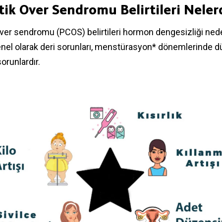
stik Over Sendromu Belirtileri Nelerd
 over sendromu (PCOS) belirtileri hormon dengesizliği nede
genel olarak deri sorunları, menstürasyon* dönemlerinde d
sorunlardır.