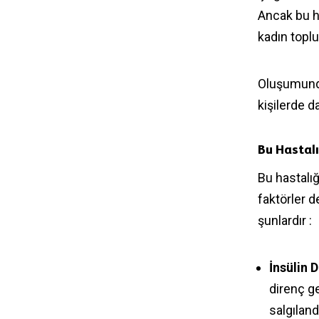
Ancak bu ha
kadın topl
Oluşumundak
kişilerde d
Bu Hastalı
Bu hastalığ
faktörler 
şunlardır :
İnsülin 
direnç ge
salgılan