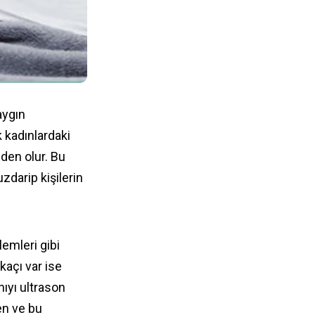
aygın
k kadınlardaki
den olur. Bu
darip kişilerin
emleri gibi
rkaçı var ise
nıyı ultrason
en ve bu