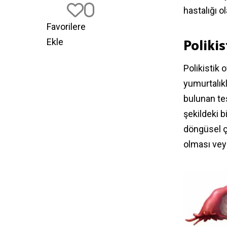
0
hastalığı o
Favorilere
Ekle
Poliki
Polikistik 
yumurtalık
bulunan tes
şekildeki 
döngüsel ç
olması veya