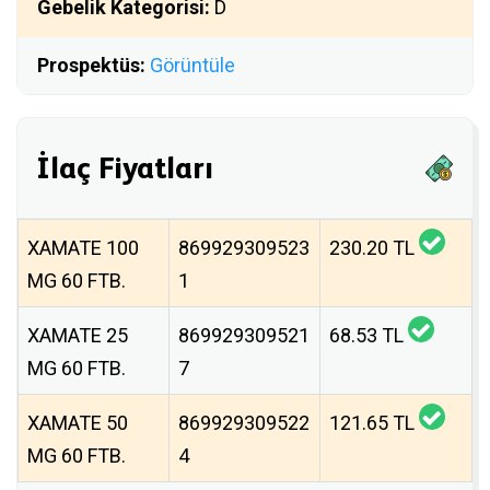
Gebelik Kategorisi:
D
Prospektüs:
Görüntüle
İlaç Fiyatları
XAMATE 100
869929309523
230.20 TL
MG 60 FTB.
1
XAMATE 25
869929309521
68.53 TL
MG 60 FTB.
7
XAMATE 50
869929309522
121.65 TL
MG 60 FTB.
4