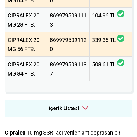
MG 84 FTB
6
CIPRALEX 20
869979509111
104.96 TL
MG 28 FTB.
3
CIPRALEX 20
869979509112
339.36 TL
MG 56 FTB.
0
CIPRALEX 20
869979509113
508.61 TL
MG 84 FTB.
7
İçerik Listesi
Cipralex
10 mg SSRİ adı verilen antideprasan bir