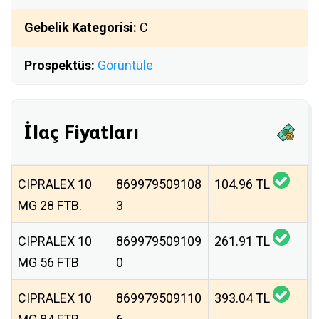
Gebelik Kategorisi:
C
Prospektüs:
Görüntüle
İlaç Fiyatları
CIPRALEX 10
869979509108
104.96 TL
MG 28 FTB.
3
CIPRALEX 10
869979509109
261.91 TL
MG 56 FTB
0
CIPRALEX 10
869979509110
393.04 TL