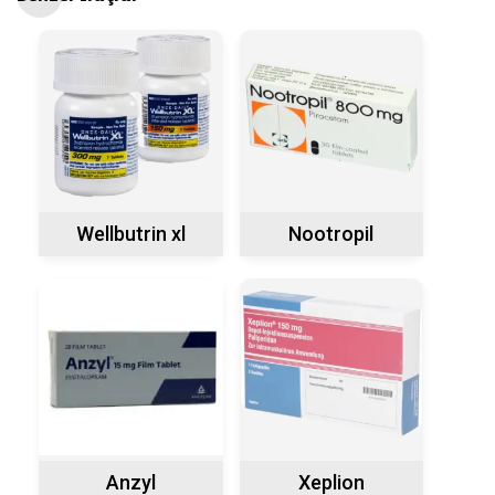
Wellbutrin xl
Nootropil
Anzyl
Xeplion