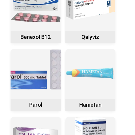
Benexol B12
Qalyviz
Parol
Hametan