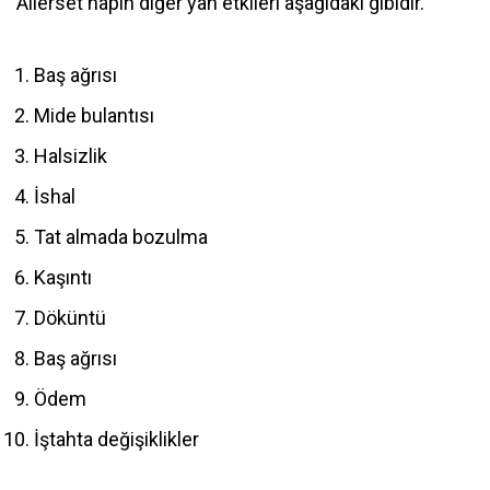
Allerset hapın diğer yan etkileri aşağıdaki gibidir.
Baş ağrısı
Mide bulantısı
Halsizlik
İshal
Tat almada bozulma
Kaşıntı
Döküntü
Baş ağrısı
Ödem
İştahta değişiklikler