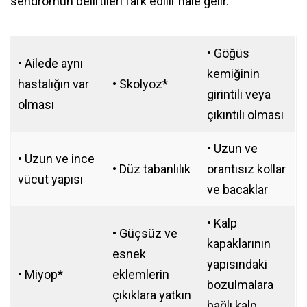
sendromun belirtileri fark edilir hale gelir.
• Göğüs
• Ailede aynı
kemiğinin
hastalığın var
• Skolyoz*
girintili veya
olması
çıkıntılı olması
• Uzun ve
• Uzun ve ince
• Düz tabanlılık
orantısız kollar
vücut yapısı
ve bacaklar
• Kalp
• Güçsüz ve
kapaklarının
esnek
yapısındaki
• Miyop*
eklemlerin
bozulmalara
çıkıklara yatkın
bağlı kalp