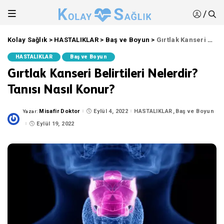
/
Kolay Sağlık
>
HASTALIKLAR
>
Baş ve Boyun
>
Gırtlak Kanseri Belirtileri Nelerdir? Tanısı Nasıl Konur?
HASTALIKLAR
Baş ve Boyun
Gırtlak Kanseri Belirtileri Nelerdir?
Tanısı Nasıl Konur?
Misafir Doktor
Eylül 4, 2022
HASTALIKLAR
Baş ve Boyun
Yazar:
Posted
by
Eylül 19, 2022