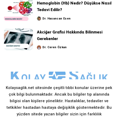
Hemoglobin (Hb) Nedir? Düşükse Nasıl
Tedavi Edilir?
Dr. Hasancan Esen
Posted
by
Akciğer Grafisi Hakkında Bilinmesi
Gerekenler
Dr. Ceren Özkan
Posted
by
Kolaysaglik.net sitesinde çeşitli tıbbi konular üzerine pek
çok bilgi bulunmaktadır. Ancak bu bilgiler tıp alanında
bilgisi olan kişilere yöneliktir. Hastalıklar, tedaviler ve
tetkikler hastadan hastaya değişiklik göstermektedir. Bu
yüzden sitede yazan bilgiler sizin için farklılık