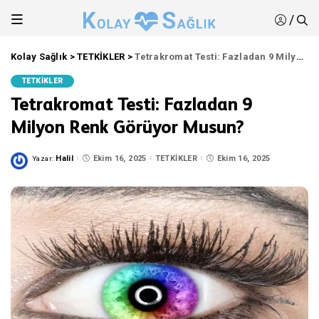
/
Kolay Sağlık
>
TETKİKLER
>
Tetrakromat Testi: Fazladan 9 Milyon Renk Görüyor Musun?
TETKİKLER
Tetrakromat Testi: Fazladan 9
Milyon Renk Görüyor Musun?
Halil
Ekim 16, 2025
TETKİKLER
Ekim 16, 2025
Yazar:
Posted
by