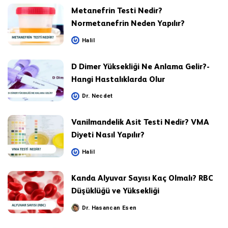
Metanefrin Testi Nedir?
Normetanefrin Neden Yapılır?
Halil
Posted
by
D Dimer Yüksekliği Ne Anlama Gelir?-
Hangi Hastalıklarda Olur
Dr. Necdet
Posted
by
Vanilmandelik Asit Testi Nedir? VMA
Diyeti Nasıl Yapılır?
Halil
Posted
by
Kanda Alyuvar Sayısı Kaç Olmalı? RBC
Düşüklüğü ve Yüksekliği
Dr. Hasancan Esen
Posted
by