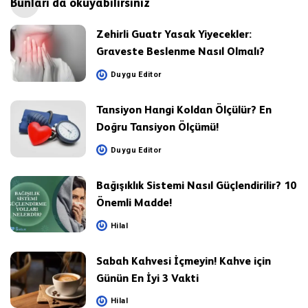
Bunları da okuyabilirsiniz
Zehirli Guatr Yasak Yiyecekler:
Graveste Beslenme Nasıl Olmalı?
Duygu Editor
Posted
by
Tansiyon Hangi Koldan Ölçülür? En
Doğru Tansiyon Ölçümü!
Duygu Editor
Posted
by
Bağışıklık Sistemi Nasıl Güçlendirilir? 10
Önemli Madde!
Hilal
Posted
by
Sabah Kahvesi İçmeyin! Kahve için
Günün En İyi 3 Vakti
Hilal
Posted