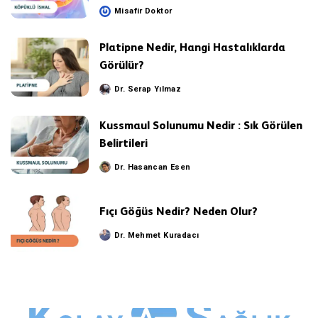
Misafir Doktor
Posted
by
Platipne Nedir, Hangi Hastalıklarda
Görülür?
Dr. Serap Yılmaz
Posted
by
Kussmaul Solunumu Nedir : Sık Görülen
Belirtileri
Dr. Hasancan Esen
Posted
by
Fıçı Göğüs Nedir? Neden Olur?
Dr. Mehmet Kuradacı
Posted
by