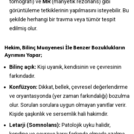
tomografi) ve
MR
(manyetik rezonans) gibi
görüntüleme tetkiklerinin yapılmasını isteyebilir. Bu
şekilde herhangi bir travma veya tümör tespit
edilmiş olur.
Hekim, Bilinç Muayenesi
İle Benzer Bozuklukların
Ayrımını Yapar;
Bilinç açık:
Kişi uyanık, kendisinin ve çevresinin
farkındadır.
Konfüzyon:
Dikkat, bellek, çevresel değerlendirme
ve oryantasyonda (yer zaman farkındalığı) bozulma
olur. Sorulan sorulara uygun olmayan yanıtlar verir.
Kişide şaşkınlık ve sersemlik hali hakimdir.
Letarji (Somnolans):
Patolojik uyku halidir,
kendine ve çevreye karşı farkında olmada azalma