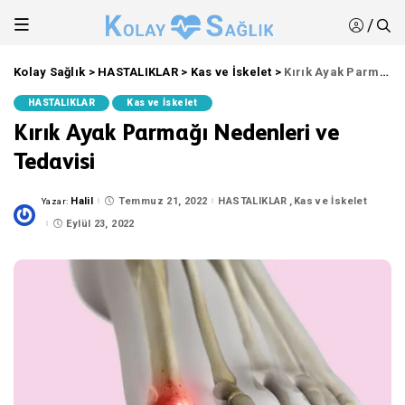
/
Kolay Sağlık
>
HASTALIKLAR
>
Kas ve İskelet
>
Kırık Ayak Parmağı Nedenleri ve Tedavisi
HASTALIKLAR
Kas ve İskelet
Kırık Ayak Parmağı Nedenleri ve
Tedavisi
Halil
Temmuz 21, 2022
HASTALIKLAR
Kas ve İskelet
Yazar:
Posted
by
Eylül 23, 2022